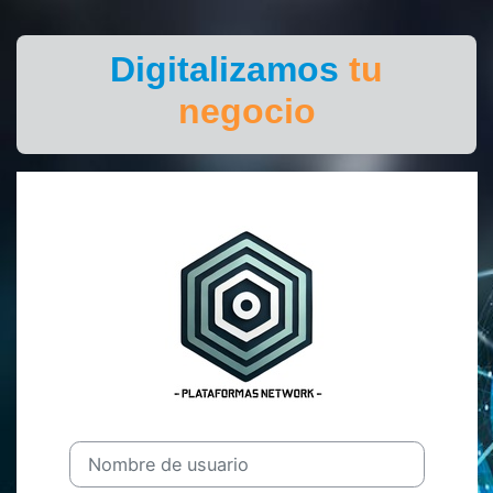
Salta al contenido principal
Digitalizamos
tu
negocio
Entrar a PLA
Nombre de usuario